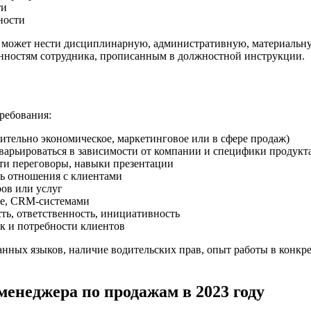
ти
ности
 может нести дисциплинарную, административную, материальну
анностям сотрудника, прописанным в должностной инструкции.
ребования:
ительно экономическое, маркетинговое или в сфере продаж)
 варьироваться в зависимости от компании и специфики продукт
ти переговоры, навыки презентации
ть отношения с клиентами
ов или услуг
ce, CRM-системами
ть, ответственность, инициативность
к и потребности клиентов
ых языков, наличие водительских прав, опыт работы в конкрет
енеджера по продажам в 2023 году