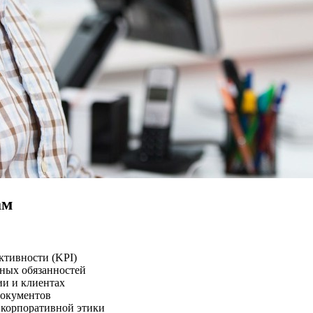
ам
ктивности (KPI)
ных обязанностей
и и клиентах
документов
 корпоративной этики