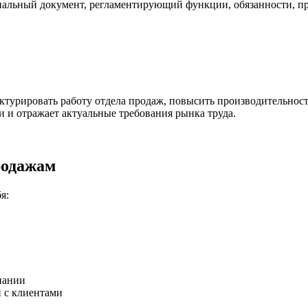
льный документ, регламентирующий функции, обязанности, прав
ктурировать работу отдела продаж, повысить производительнос
 и отражает актуальные требования рынка труда.
родажам
я:
пании
 с клиентами