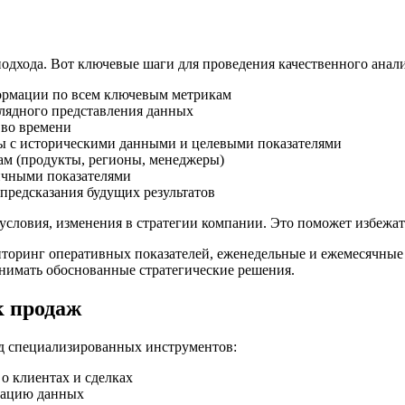
одхода. Вот ключевые шаги для проведения качественного анали
формации по всем ключевым метрикам
глядного представления данных
 во времени
ты с историческими данными и целевыми показателями
ам (продукты, регионы, менеджеры)
ичными показателями
предсказания будущих результатов
 условия, изменения в стратегии компании. Это поможет избеж
иторинг оперативных показателей, еженедельные и ежемесячные
инимать обоснованные стратегические решения.
к продаж
д специализированных инструментов:
о клиентах и сделках
изацию данных